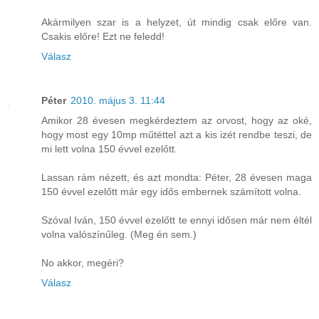
Akármilyen szar is a helyzet, út mindig csak előre van.
Csakis előre! Ezt ne feledd!
Válasz
Péter
2010. május 3. 11:44
Amikor 28 évesen megkérdeztem az orvost, hogy az oké,
hogy most egy 10mp műtéttel azt a kis izét rendbe teszi, de
mi lett volna 150 évvel ezelőtt.
Lassan rám nézett, és azt mondta: Péter, 28 évesen maga
150 évvel ezelőtt már egy idős embernek számított volna.
Szóval Iván, 150 évvel ezelőtt te ennyi idősen már nem éltél
volna valószínűleg. (Meg én sem.)
No akkor, megéri?
Válasz