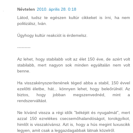
Névtelen
2010. április 28. 0:18
Látod, tudsz te egészen kultúr cikkeket is írni, ha nem
politizálsz, Iván.
Úgyhogy kultúr reakciót is érdemelsz.
---------
Az lehet, hogy stabilabb volt az élet 150 éve, de azért volt
stabilabb, mert nagyon sok minden egyáltalán nem volt
benne.
Ha visszakényszerítenének téged abba a stabil, 150 évvel
ezelőtti életbe, hát... könnyen lehet, hogy beleőrülnél. Az
biztos, hogy jobban megszenvednéd, mint a
rendszerváltást.
Ne kívánd vissza a régi idők "békéjét és nyugalmát", mert
azzal 150 ezrelékes csecsemőhalandóságot, torokgyíkot,
himlőt is visszakívánsz. Azt is, hogy a hús megint luxuscikk
legyen, amit csak a leggazdagabbak látnak közelről.