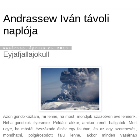
Andrassew Iván távoli
naplója
vasárnap, április 25, 2010
Eyjafjallajokull
Azon gondolkoztam, mi lenne, ha most, mondjuk százötven éve lennénk.
Néha gondolok ilyesmire. Például akkor, amikor zenét hallgatok. Mert
ugye, ha másfél évszázada élnék egy faluban, és az egy szerencsés,
mondhatni, polgárosodott falu lenne, akkor minden vasárnap