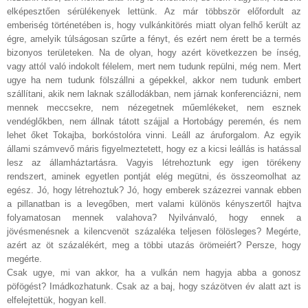
elképesztően sérülékenyek lettünk. Az már többször előfordult az
emberiség történetében is, hogy vulkánkitörés miatt olyan felhő került az
égre, amelyik túlságosan szűrte a fényt, és ezért nem érett be a termés
bizonyos területeken. Na de olyan, hogy azért következzen be ínség,
vagy attól való indokolt félelem, mert nem tudunk repülni, még nem. Mert
ugye ha nem tudunk fölszállni a gépekkel, akkor nem tudunk embert
szállítani, akik nem laknak szállodákban, nem járnak konferenciázni, nem
mennek meccsekre, nem nézegetnek műemlékeket, nem esznek
vendéglőkben, nem állnak tátott szájjal a Hortobágy peremén, és nem
lehet őket Tokajba, borkóstolóra vinni. Leáll az áruforgalom. Az egyik
állami számvevő máris figyelmeztetett, hogy ez a kicsi leállás is hatással
lesz az államháztartásra. Vagyis létrehoztunk egy igen törékeny
rendszert, aminek egyetlen pontját elég megütni, és összeomolhat az
egész. Jó, hogy létrehoztuk? Jó, hogy emberek százezrei vannak ebben
a pillanatban is a levegőben, mert valami különös kényszertől hajtva
folyamatosan mennek valahova? Nyilvánvaló, hogy ennek a
jövésmenésnek a kilencvenöt százaléka teljesen fölösleges? Megérte,
azért az öt százalékért, meg a többi utazás örömeiért? Persze, hogy
megérte.
Csak ugye, mi van akkor, ha a vulkán nem hagyja abba a gonosz
pöfögést? Imádkozhatunk. Csak az a baj, hogy százötven év alatt azt is
elfelejtettük, hogyan kell.