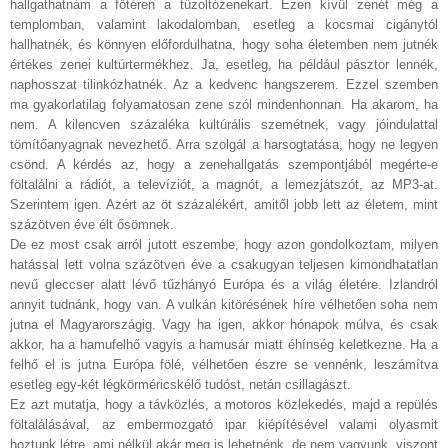
hallgathatnám a főtéren a tűzoltózenekart. Ezen kívül zenét még a
templomban, valamint lakodalomban, esetleg a kocsmai cigánytól
hallhatnék, és könnyen előfordulhatna, hogy soha életemben nem jutnék
értékes zenei kultúrtermékhez. Ja, esetleg, ha például pásztor lennék,
naphosszat tilinkózhatnék. Az a kedvenc hangszerem. Ezzel szemben
ma gyakorlatilag folyamatosan zene szól mindenhonnan. Ha akarom, ha
nem. A kilencven százaléka kultúrális szemétnek, vagy jóindulattal
tömítőanyagnak nevezhető. Arra szolgál a harsogtatása, hogy ne legyen
csönd. A kérdés az, hogy a zenehallgatás szempontjából megérte-e
föltalálni a rádiót, a televíziót, a magnót, a lemezjátszót, az MP3-at.
Szerintem igen. Azért az öt százalékért, amitől jobb lett az életem, mint
százötven éve élt ősömnek.
De ez most csak arról jutott eszembe, hogy azon gondolkoztam, milyen
hatással lett volna százötven éve a csakugyan teljesen kimondhatatlan
nevű gleccser alatt lévő tűzhányó Európa és a világ életére. Izlandról
annyit tudnánk, hogy van. A vulkán kitörésének híre vélhetően soha nem
jutna el Magyarországig. Vagy ha igen, akkor hónapok múlva, és csak
akkor, ha a hamufelhő vagyis a hamusár miatt éhínség keletkezne. Ha a
felhő el is jutna Európa fölé, vélhetően észre se vennénk, leszámítva
esetleg egy-két légkörméricskélő tudóst, netán csillagászt.
Ez azt mutatja, hogy a távközlés, a motoros közlekedés, majd a repülés
föltalálásával, az embermozgató ipar kiépítésével valami olyasmit
hoztunk létre, ami nélkül akár meg is lehetnénk, de nem vagyunk, viszont