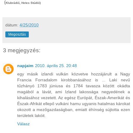
(
Klubrádió, Hetes Stúdió)
dátum:
4/25/2010
Megosztás
3 megjegyzés:
napjaim
2010. április 25. 20:48
egy másik izlandi vulkán közvetve hozzájárult a Nagy
Francia Forradalom kirobbanásához is ... Laki nevű
tűzhányó 1783 júniusa és 1784 tavasza között okádta
magából a lávát, ami Izland lakossága negyedének a
kihalásához vezetett. Az egész Európát, Észak-Amerikát és
Észak-Afrikát ellepő vulkáni hamu ugyanis hatalmas károkat
okozott a mezőgazdaságban, emiatt éhínség sújtotta ezen
területek lakóit.
Válasz